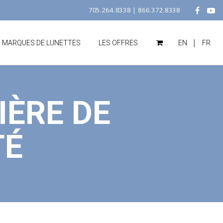
705.264.8338
|
866.372.8338
|
S MARQUES DE LUNETTES
LES OFFRES
.
EN
FR
IÈRE DE
TÉ