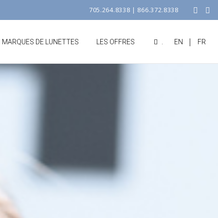
705.264.8338
|
866.372.8338
|
S MARQUES DE LUNETTES
LES OFFRES
.
EN
FR